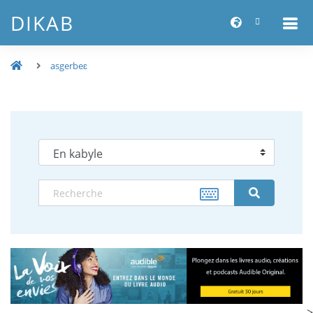
DIKAB
asgerbeɛ
-->