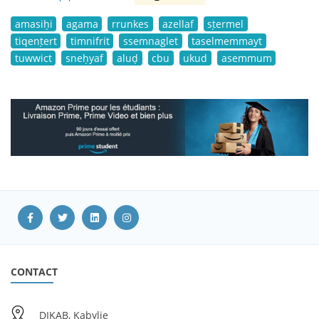
amasiḥi
agama
rrunkes
azellaf
sṭermel
tiqenṭert
timnifrit
ssemnaglet
taselmemmayt
tuwwict
sneḥyaf
aluḍ
cbu
ukud
asemmum
CONTACT
DIKAB, Kabylie