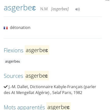
asgerbeɛ
N.M
[asgerbeɛ]
détonation
Flexions
asgerbeɛ
asgerbeɛ
Sources
asgerbeɛ
J.-M. Dallet, Dictionnaire Kabyle-Français (parler
des At Mengellat Algérie) , Selaf Paris, 1982
Mots apparentés
asgerbeɛ