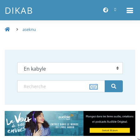
DIKAB
aseknu
-->