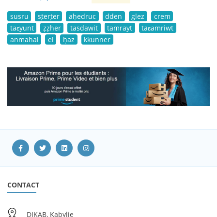
susru
sṭerṭer
aḥedruc
dden
glez
crem
taɛyunt
ẓẓher
tasdawit
tamrayt
taɛamriwt
anmahal
el
ḥaz
kkunner
CONTACT
DIKAB, Kabylie