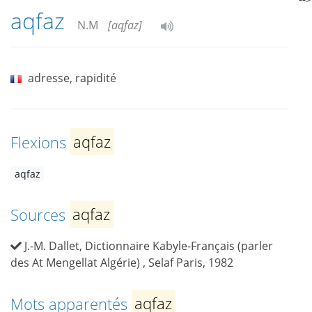
aqfaz
N.M
[aqfaz]
adresse, rapidité
Flexions
aqfaz
aqfaz
Sources
aqfaz
J.-M. Dallet, Dictionnaire Kabyle-Français (parler
des At Mengellat Algérie) , Selaf Paris, 1982
Mots apparentés
aqfaz