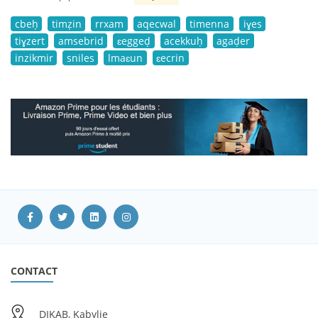
cbeḥ
timẓin
rrxam
aqecwal
timenna
iɣes
tiɣzert
amsebrid
ɛeggeḍ
acekkuḥ
agaḍer
inzikmir
sniles
lmaɛun
ɛecrin
CONTACT
DIKAB, Kabylie