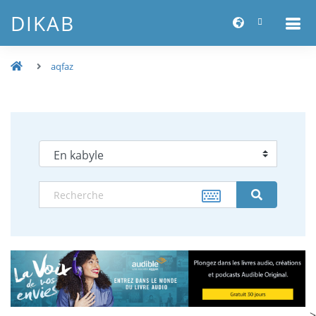
DIKAB
aqfaz
-->