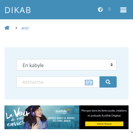
DIKAB
anzi
-->