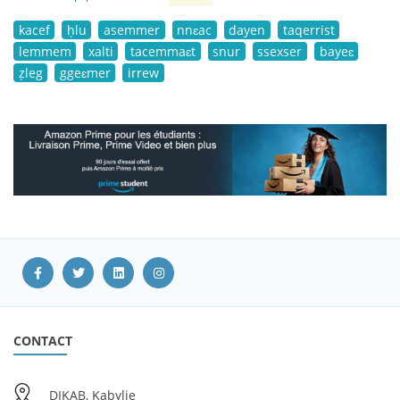
kacef
ḥlu
asemmer
nnɛac
dayen
taqerrist
lemmem
xalti
tacemmaɛt
snur
ssexser
bayeɛ
ẓleg
ggeɛmer
irrew
CONTACT
DIKAB, Kabylie