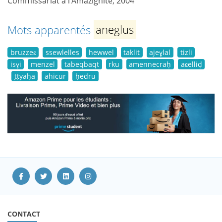
Commissariat à l’Amazighité, 2004
Mots apparentés
aneglus
bruzzeɛ
ssewlelles
hewwel
taklit
ajeɣlal
tizli
isɣi
menzel
tabeqbaqt
rku
amennecraḥ
aɛelliḍ
ṭṭyaḥa
ahicur
ḥedru
CONTACT