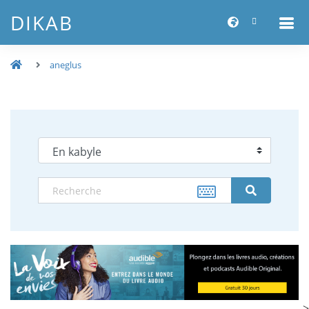
DIKAB
aneglus
-->