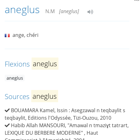
aneglus
N.M
[aneglus]
ange, chéri
Flexions
aneglus
aneglus
Sources
aneglus
BOUAMARA Kamel, Issin : Asegzawal n teqbaylit s
teqbaylit, Editions l'Odyssée, Tizi-Ouzou, 2010
Habib Allah MANSOURI, "Amawal n tmaziɣt tatrart,
LEXIQUE DU BERBERE MODERNE" , Haut