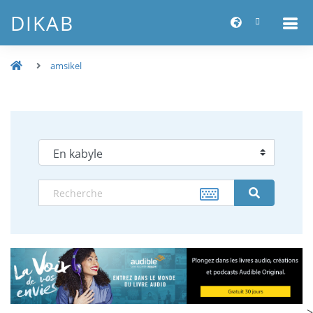
DIKAB
amsikel
-->