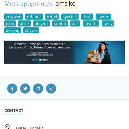
Mots apparentés
amsikel
zewweq
ddabex
ɛeṭṭel
sɣerbel
ffudi
awren
rɛed
afrar
aleɣṭuṭ
tamtilt
idis
taseftit
iwriɣ
azayaḍ
ẓeyyer
CONTACT
DIKAB, Kabylie