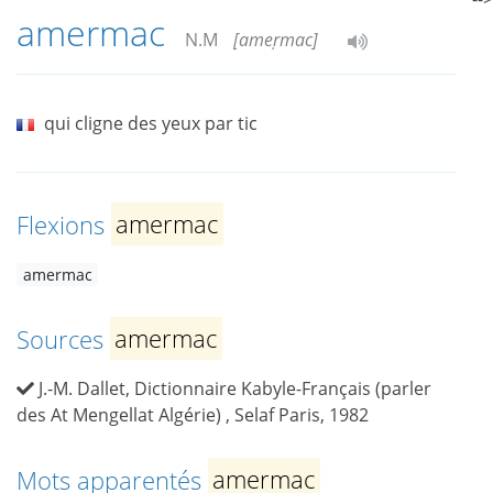
amermac
N.M
[ameṛmac]
qui cligne des yeux par tic
Flexions
amermac
amermac
Sources
amermac
J.-M. Dallet, Dictionnaire Kabyle-Français (parler
des At Mengellat Algérie) , Selaf Paris, 1982
Mots apparentés
amermac