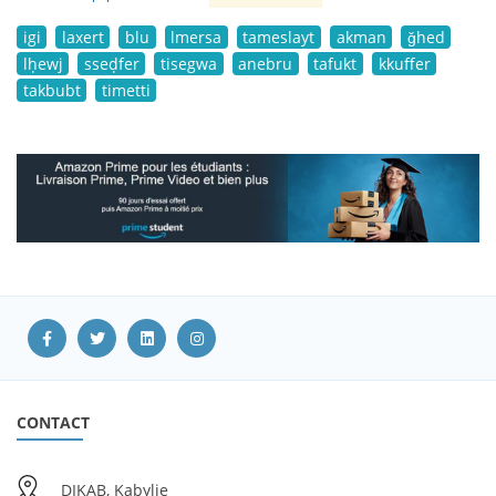
igi
laxert
blu
lmersa
tameslayt
akman
ǧhed
lḥewj
sseḍfer
tisegwa
anebru
tafukt
kkuffer
takbubt
timetti
CONTACT
DIKAB, Kabylie