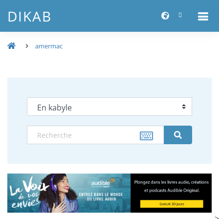
DIKAB
amermac
-->