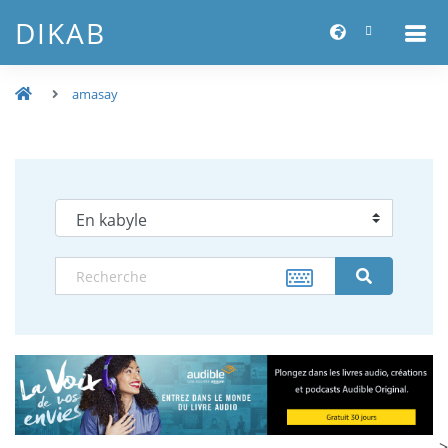
DIKAB
amasay
-->