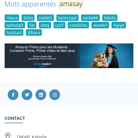
Mots apparentés
amasay
maca
ḍḍiq
naḍeḥ
tazerzayt
zerkekk
lebda
tamalalt
fat
ɛteq
iẓẓif
sseḥliles
aɛsekri
tiɣiɣit
tazduzt
ṭṭhara
CONTACT
DIKAB, Kabylie