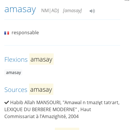
amasay
NM|ADJ
[amasay]
responsable
Flexions
amasay
amasay
Sources
amasay
Habib Allah MANSOURI, "Amawal n tmaziɣt tatrart,
LEXIQUE DU BERBERE MODERNE" , Haut
Commissariat à l’Amazighité, 2004