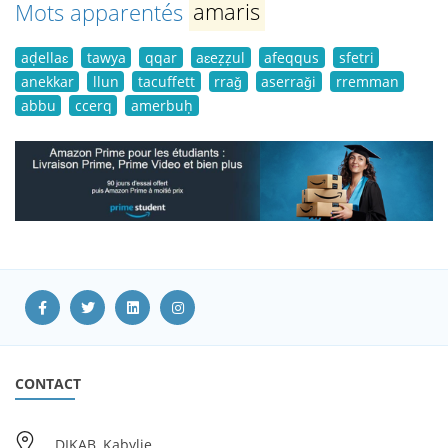
Mots apparentés
amaris
aḍellaɛ
tawya
qqar
aɛeẓẓul
afeqqus
sfetri
anekkar
llun
tacuffett
rraǧ
aserraǧi
rremman
abbu
ccerq
amerbuḥ
CONTACT
DIKAB, Kabylie