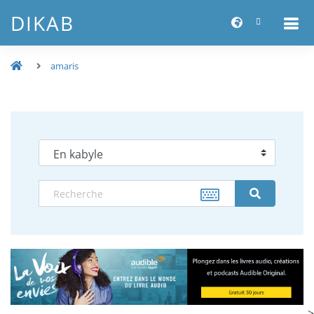
DIKAB
amaris
-->