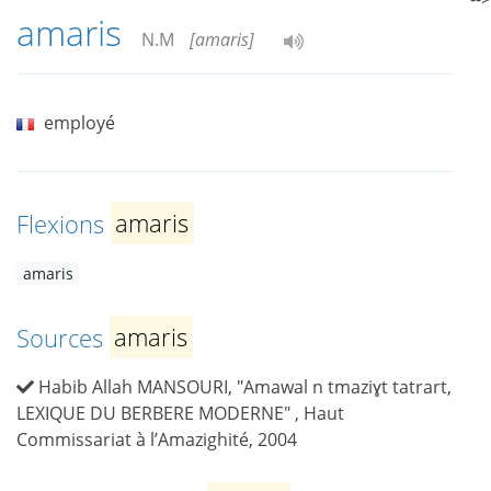
amaris
N.M
[amaris]
employé
Flexions
amaris
amaris
Sources
amaris
Habib Allah MANSOURI, "Amawal n tmaziɣt tatrart,
LEXIQUE DU BERBERE MODERNE" , Haut
Commissariat à l’Amazighité, 2004