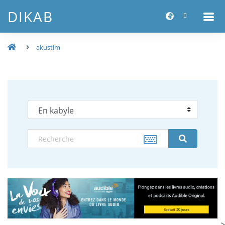
DIKAB
akustim
-->