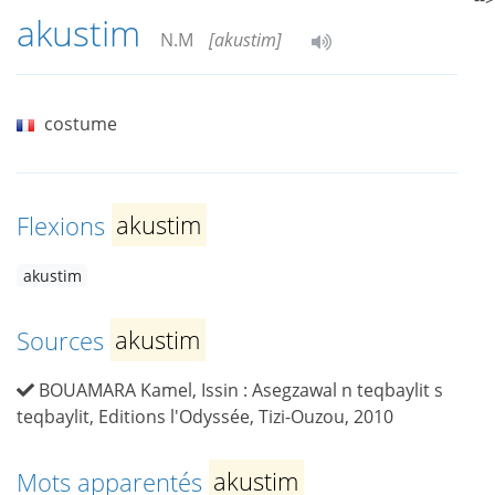
akustim
N.M
[akustim]
costume
Flexions
akustim
akustim
Sources
akustim
BOUAMARA Kamel, Issin : Asegzawal n teqbaylit s
teqbaylit, Editions l'Odyssée, Tizi-Ouzou, 2010
Mots apparentés
akustim