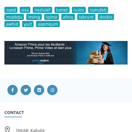
sqeḍ
ɛisa
nezlulef
tumeṭ
nutni
ssendeḥ
msebḍu
iminig
lqima
afniq
tabrunt
ibisbis
awḥid
ɣuct
aqemqum
CONTACT
DIKAB, Kabylie