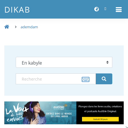
DIKAB
ademdam
-->