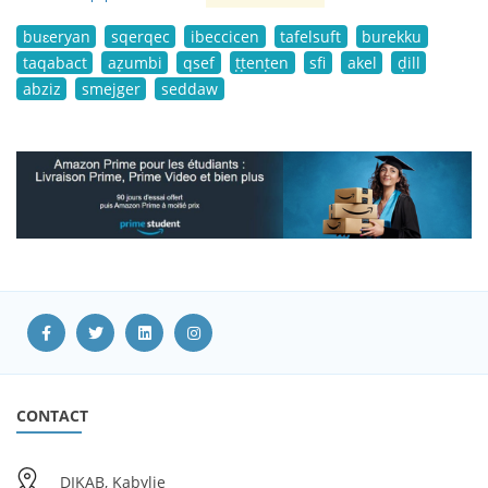
buɛeryan
sqerqec
ibeccicen
tafelsuft
burekku
taqabact
aẓumbi
qsef
ṭṭenṭen
sfi
akel
ḍill
abziz
smejger
seddaw
CONTACT
DIKAB, Kabylie