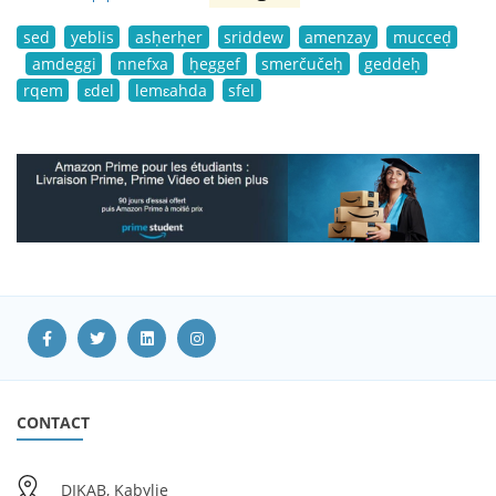
sed
yeblis
asḥerḥer
sriddew
amenzay
mucceḍ
amdeggi
nnefxa
ḥeggef
smerčučeḥ
geddeḥ
rqem
ɛdel
lemɛahda
sfel
CONTACT
DIKAB, Kabylie