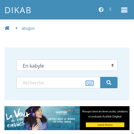
DIKAB
abugus
-->