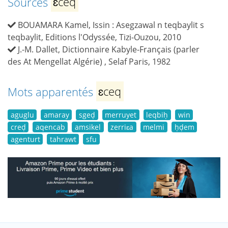
Sources
ɛceq
BOUAMARA Kamel, Issin : Asegzawal n teqbaylit s
teqbaylit, Editions l'Odyssée, Tizi-Ouzou, 2010
J.-M. Dallet, Dictionnaire Kabyle-Français (parler
des At Mengellat Algérie) , Selaf Paris, 1982
Mots apparentés
ɛceq
aguglu
amaray
sgeḍ
merruyet
leqbiḥ
win
creḍ
aqencab
amsikel
zerriɛa
melmi
ḥḍem
agenturt
tahrawt
sfu