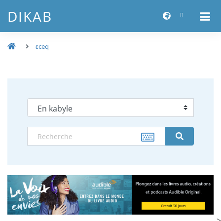
DIKAB
ɛceq
-->