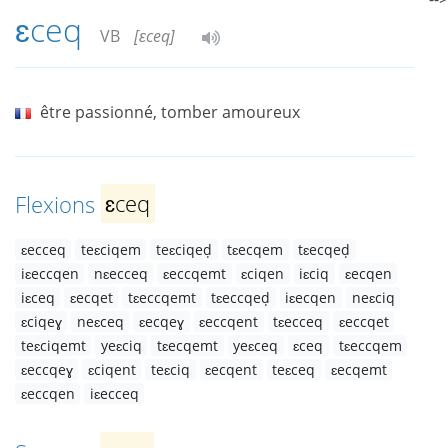
ɛceq
VB
[ɛceq]
être passionné, tomber amoureux
Flexions
ɛceq
ɛecceq
teɛciqem
teɛciqeḍ
tɛecqem
tɛecqeḍ
iɛeccqen
nɛecceq
ɛeccqemt
ɛciqen
iɛciq
ɛecqen
iɛceq
ɛecqet
tɛeccqemt
tɛeccqeḍ
iɛecqen
neɛciq
ɛciqeɣ
neɛceq
ɛecqeɣ
ɛeccqent
tɛecceq
ɛeccqet
teɛciqemt
yeɛciq
tɛecqemt
yeɛceq
ɛceq
tɛeccqem
ɛeccqeɣ
ɛciqent
teɛciq
ɛecqent
teɛceq
ɛecqemt
ɛeccqen
iɛecceq