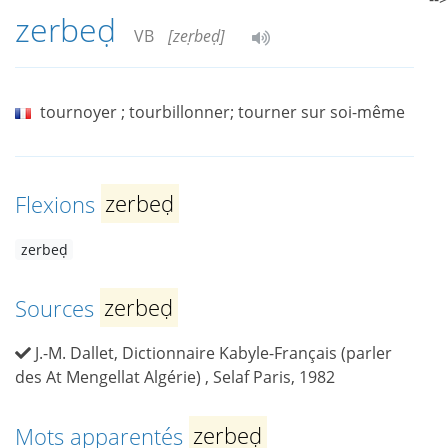
zerbeḍ
VB
[zeṛbeḍ]
tournoyer ; tourbillonner; tourner sur soi-même
Flexions
zerbeḍ
zerbeḍ
Sources
zerbeḍ
J.-M. Dallet, Dictionnaire Kabyle-Français (parler
des At Mengellat Algérie) , Selaf Paris, 1982
Mots apparentés
zerbeḍ