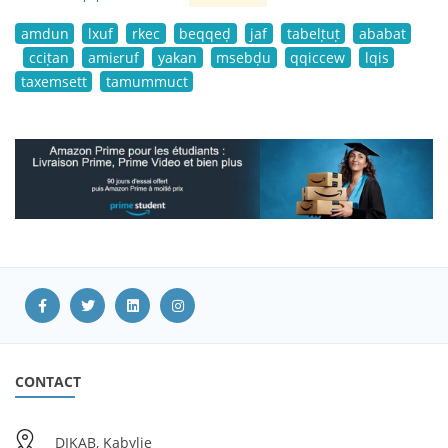
amdun
lxuf
rkec
beqqeḍ
jaf
tabelṭuṭ
ababat
cciṭan
amiɛruf
yakan
msebḍu
qqiccew
lqis
taxemsett
tamummuct
CONTACT
DIKAB, Kabylie