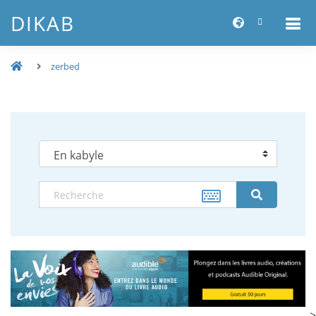
DIKAB
zerbeḍ
-->