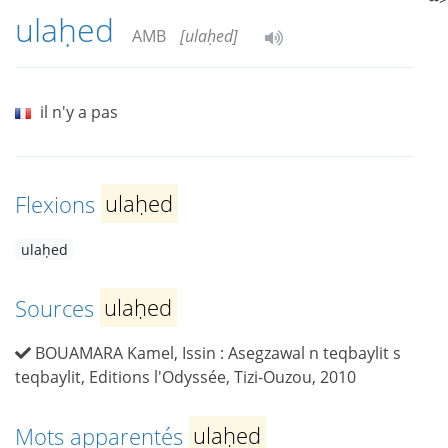
ulaḥed
AMB
[ulaḥed]
il n'y a pas
Flexions
ulaḥed
ulaḥed
Sources
ulaḥed
BOUAMARA Kamel, Issin : Asegzawal n teqbaylit s
teqbaylit, Editions l'Odyssée, Tizi-Ouzou, 2010
Mots apparentés
ulaḥed