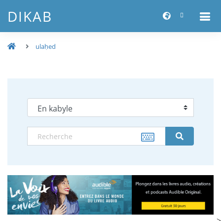
DIKAB
ulaḥed
-->