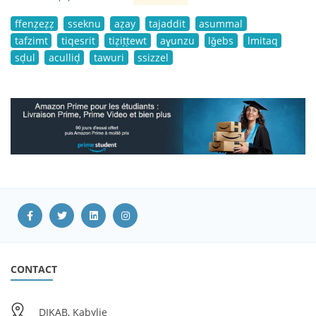
ffenẓeẓẓ
sseknu
aẓay
tajaddit
asummal
tafzimt
tiqesrit
tiẓiṭṭewt
aɣunzu
lǧebs
lmitaq
sḍul
aculliḍ
tawuri
ssizzel
CONTACT
DIKAB, Kabylie