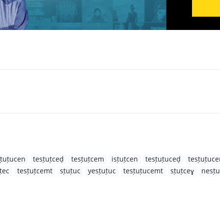
ṭuṭucen
tesṭuṭceḍ
tesṭuṭcem
isṭuṭcen
tesṭuṭuceḍ
tesṭuṭuc
ṭec
tesṭuṭcemt
sṭuṭuc
yesṭuṭuc
tesṭuṭucemt
sṭuṭceɣ
nesṭu