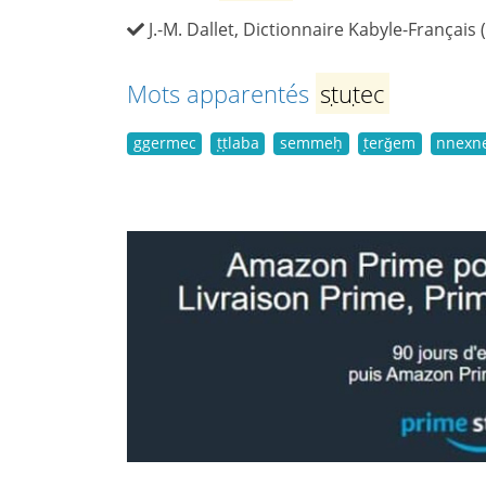
J.-M. Dallet, Dictionnaire Kabyle-Français 
Mots apparentés
sṭuṭec
ggermec
ṭṭlaba
semmeḥ
ṭerǧem
nnexn