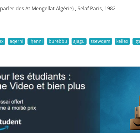
(parler des At Mengellat Algérie) , Selaf Paris, 1982
ex
aqerni
lḥenni
burebbu
ajagu
ssewqem
kellex
iṭ