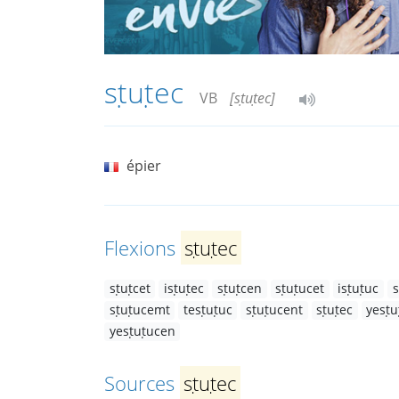
sṭuṭec
VB
[sṭuṭec]
épier
Flexions
sṭuṭec
sṭuṭcet
isṭuṭec
sṭuṭcen
sṭuṭucet
isṭuṭuc
s
sṭuṭucemt
tesṭuṭuc
sṭuṭucent
sṭuṭec
yesṭu
yesṭuṭucen
Sources
sṭuṭec