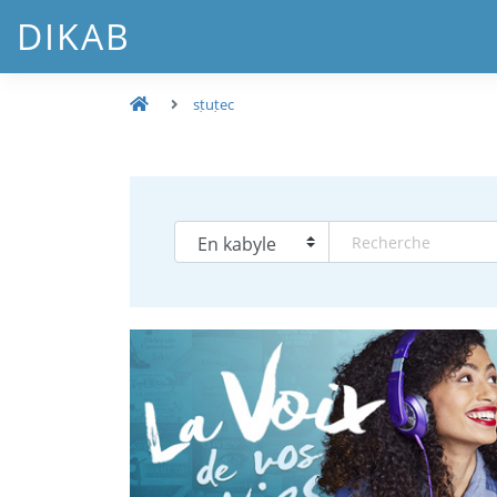
DIKAB
sṭuṭec