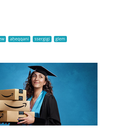
ṭew
aḥeqqani
ssergigi
glem