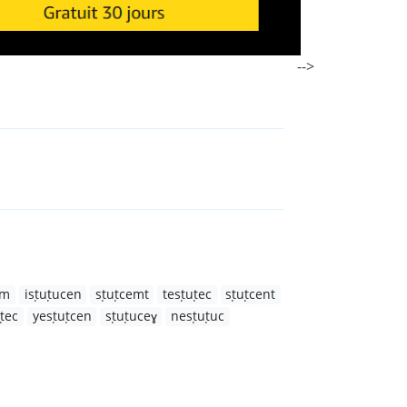
-->
em
isṭuṭucen
sṭuṭcemt
tesṭuṭec
sṭuṭcent
ṭec
yesṭuṭcen
sṭuṭuceɣ
nesṭuṭuc