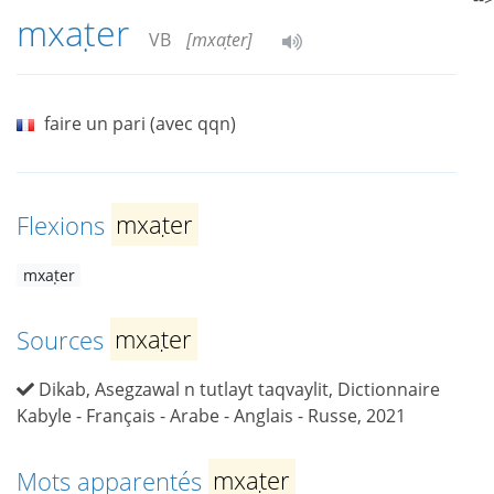
mxaṭer
VB
[mxaṭer]
faire un pari (avec qqn)
Flexions
mxaṭer
mxaṭer
Sources
mxaṭer
Dikab, Asegzawal n tutlayt taqvaylit, Dictionnaire
Kabyle - Français - Arabe - Anglais - Russe, 2021
Mots apparentés
mxaṭer