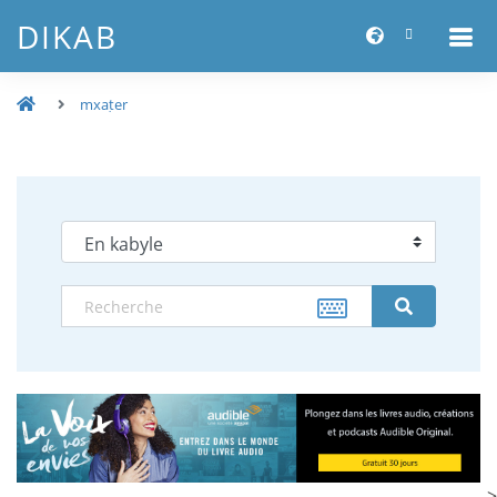
DIKAB
mxaṭer
-->