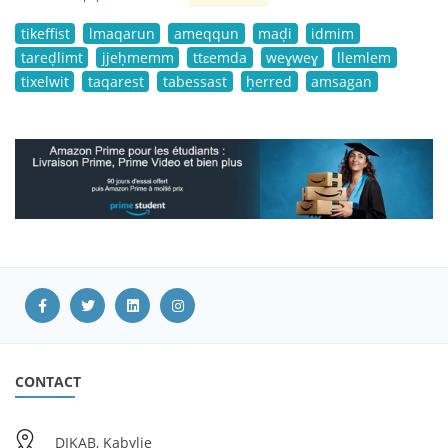
tikeffist
lmaqarun
ameqqun
maḍi
idmim
tareḍlimt
jjeḥmemm
ttɛemda
weɣweɣ
llemlem
tixelwit
taqarest
tabessast
ḥerred
amsagan
CONTACT
DIKAB, Kabylie