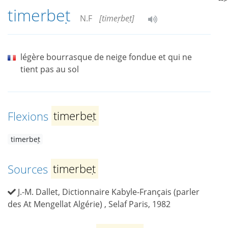
timerbeṭ
N.F
[timeṛbeṭ]
légère bourrasque de neige fondue et qui ne
tient pas au sol
Flexions
timerbeṭ
timerbeṭ
Sources
timerbeṭ
J.-M. Dallet, Dictionnaire Kabyle-Français (parler
des At Mengellat Algérie) , Selaf Paris, 1982