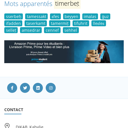
Mots apparentés
timerbeṭ
sserbeḥ
tamessakt
ɛfes
beyyen
imalas
ǧuz
ifadden
taserkamt
tamermiṭ
tifuhrit
lleɛleɛ
selleṭ
amsedrar
cennef
sehhel
CONTACT
DIKAB, Kabylie