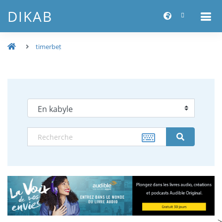
DIKAB
timerbeṭ
-->