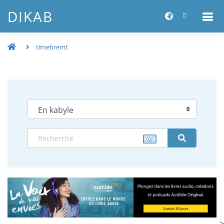
DIKAB
timeḥremt
-->