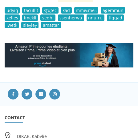
udyiq
taculliṭ
sṭuṭec
kad
mmeɛmeɛ
agemmun
xelles
imekli
seḍḥi
ssenḥerwu
nnufru
tiqqad
lwetk
sleɣleɣ
amattar
CONTACT
DIKAB, Kabylie