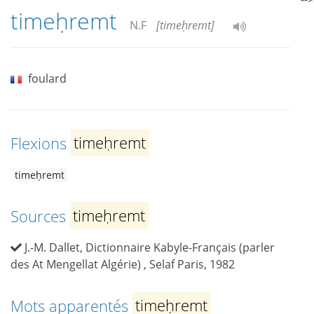
timeḥremt
N.F
[timeḥremt]
foulard
Flexions
timeḥremt
timeḥremt
Sources
timeḥremt
J.-M. Dallet, Dictionnaire Kabyle-Français (parler
des At Mengellat Algérie) , Selaf Paris, 1982
Mots apparentés
timeḥremt