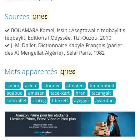
Sources
qneɛ
BOUAMARA Kamel, Issin : Asegzawal n teqbaylit s
teqbaylit, Editions l'Odyssée, Tizi-Ouzou, 2010
J.-M. Dallet, Dictionnaire Kabyle-Français (parler
des At Mengellat Algérie) , Selaf Paris, 1982
Mots apparentés
qneɛ
ɛinani
azlem
sfunnec
atmaten
timmuhbelt
aqabuc
amasan
tacekkart
ḥren
tacangalt
semxallef
rrureg
tiferrett
ayeggir
awerdan