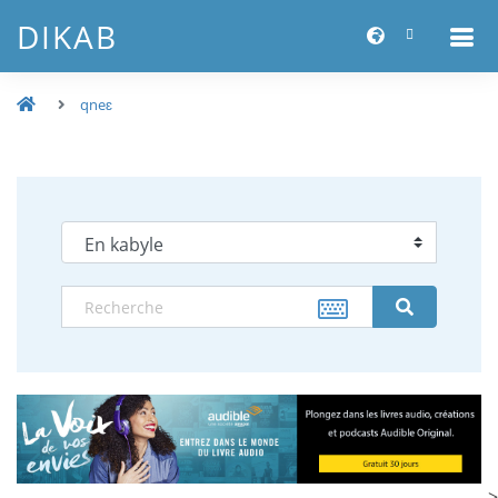
DIKAB
qneɛ
-->