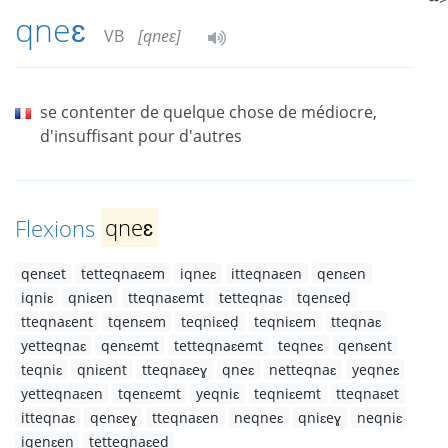
qneɛ
VB
[qneɛ]
se contenter de quelque chose de médiocre,
d'insuffisant pour d'autres
Flexions
qneɛ
qenɛet
tetteqnaɛem
iqneɛ
itteqnaɛen
qenɛen
iqniɛ
qniɛen
tteqnaɛemt
tetteqnaɛ
tqenɛeḍ
tteqnaɛent
tqenɛem
teqniɛeḍ
teqniɛem
tteqnaɛ
yetteqnaɛ
qenɛemt
tetteqnaɛemt
teqneɛ
qenɛent
teqniɛ
qniɛent
tteqnaɛeɣ
qneɛ
netteqnaɛ
yeqneɛ
yetteqnaɛen
tqenɛemt
yeqniɛ
teqniɛemt
tteqnaɛet
itteqnaɛ
qenɛeɣ
tteqnaɛen
neqneɛ
qniɛeɣ
neqniɛ
iqenɛen
tetteqnaɛeḍ