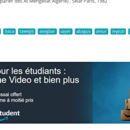
(parler des At Mengellat Algérie) , Selaf Paris, 1982
ḥaca
tawejjiṭ
asegbar
ɛayer
abagus
amur
leɣṭuṭi