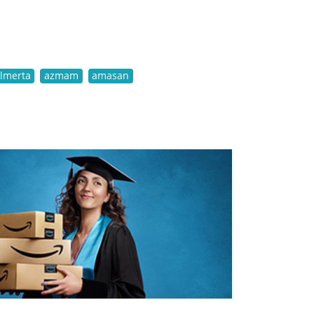
lmerta
azmam
amasan