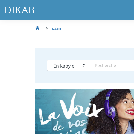
DIKAB
iẓẓan