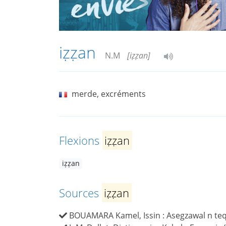
iẓẓan
N.M
[iẓẓan]
merde, excréments
Flexions
iẓẓan
iẓẓan
Sources
iẓẓan
BOUAMARA Kamel, Issin : Asegzawal n teqba