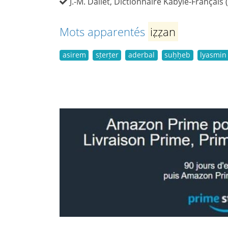
J.-M. Dallet, Dictionnaire Kabyle-Français 
Mots apparentés
iẓẓan
asirem
sṭerṭer
aderbal
suḥḥeb
lyasmin