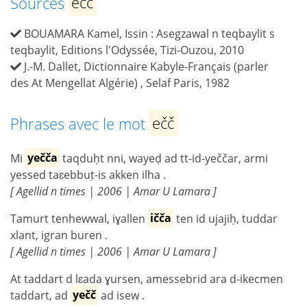
Sources
ečč
BOUAMARA Kamel, Issin : Asegzawal n teqbaylit s
teqbaylit, Editions l'Odyssée, Tizi-Ouzou, 2010
J.-M. Dallet, Dictionnaire Kabyle-Français (parler
des At Mengellat Algérie) , Selaf Paris, 1982
Phrases avec le mot
ečč
Mi
yečča
taqduḥt nni, wayeḍ ad tt-id-yeččar, armi
yessed taɛebbuṭ-is akken ilha .
[ Agellid n times | 2006 | Amar U Lamara ]
Tamurt tenhewwal, iɣallen
ičča
ten id ujajiḥ, tuddar
xlant, igran buren .
[ Agellid n times | 2006 | Amar U Lamara ]
At taddart d lɛada ɣursen, amessebrid ara d-ikecmen
taddart, ad
yečč
ad isew .