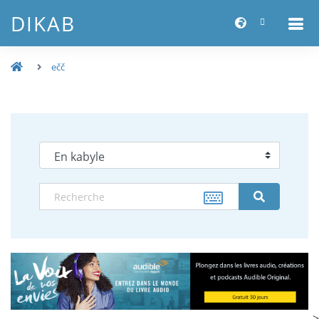
DIKAB
ečč
-->