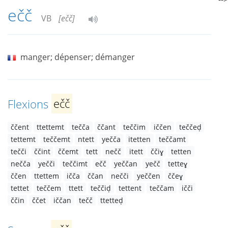
ečč
VB
[ečč]
manger; dépenser; démanger
Flexions
ečč
ččent
ttettemt
tečča
ččant
teččim
iččen
teččeḍ
tettemt
teččemt
ntett
yečča
itetten
teččamt
tečči
ččint
ččemt
tett
nečč
itett
ččiɣ
tetten
nečča
yečči
teččimt
ečč
yeččan
yečč
tetteɣ
ččen
ttettem
ičča
ččan
nečči
yeččen
ččeɣ
tettet
teččem
ttett
teččiḍ
tettent
teččam
ičči
ččin
ččet
iččan
tečč
ttetteḍ