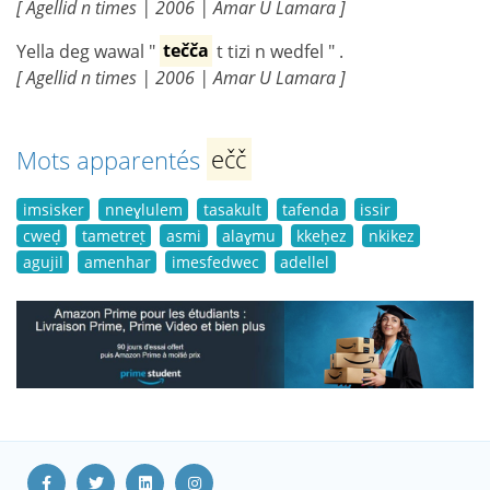
[ Agellid n times | 2006 | Amar U Lamara ]
Yella deg wawal "
tečča
t tizi n wedfel " .
[ Agellid n times | 2006 | Amar U Lamara ]
Mots apparentés
ečč
imsisker
nneɣlulem
tasakult
tafenda
issir
cweḍ
tametreṭ
asmi
alaɣmu
kkeḥez
nkikez
agujil
amenhar
imesfedwec
adellel