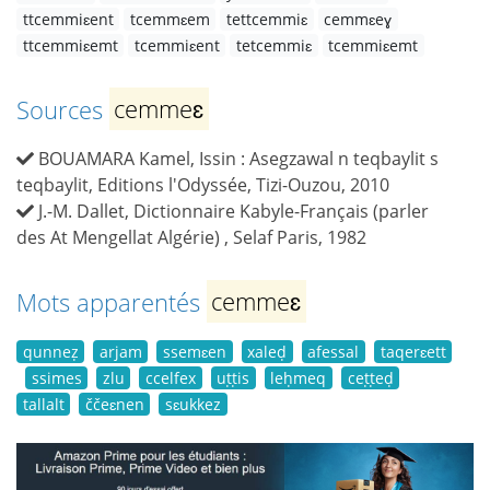
ttcemmiɛent
tcemmɛem
tettcemmiɛ
cemmɛeɣ
ttcemmiɛemt
tcemmiɛent
tetcemmiɛ
tcemmiɛemt
Sources
cemmeɛ
BOUAMARA Kamel, Issin : Asegzawal n teqbaylit s
teqbaylit, Editions l'Odyssée, Tizi-Ouzou, 2010
J.-M. Dallet, Dictionnaire Kabyle-Français (parler
des At Mengellat Algérie) , Selaf Paris, 1982
Mots apparentés
cemmeɛ
qunneẓ
arjam
ssemɛen
xaleḍ
afessal
taqerɛett
ssimes
zlu
ccelfex
uṭṭis
leḥmeq
ceṭṭeḍ
tallalt
ččeɛnen
sɛukkez