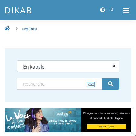
DIKAB
cemmeɛ
-->