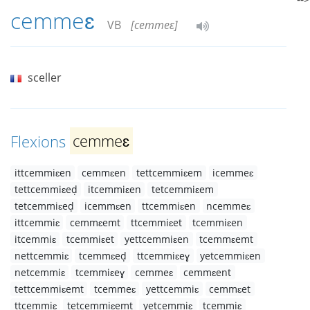
cemmeɛ
VB
[cemmeɛ]
sceller
Flexions
cemmeɛ
ittcemmiɛen
cemmɛen
tettcemmiɛem
icemmeɛ
tettcemmiɛeḍ
itcemmiɛen
tetcemmiɛem
tetcemmiɛeḍ
icemmɛen
ttcemmiɛen
ncemmeɛ
ittcemmiɛ
cemmɛemt
ttcemmiɛet
tcemmiɛen
itcemmiɛ
tcemmiɛet
yettcemmiɛen
tcemmɛemt
nettcemmiɛ
tcemmɛeḍ
ttcemmiɛeɣ
yetcemmiɛen
netcemmiɛ
tcemmiɛeɣ
cemmeɛ
cemmɛent
tettcemmiɛemt
tcemmeɛ
yettcemmiɛ
cemmɛet
ttcemmiɛ
tetcemmiɛemt
yetcemmiɛ
tcemmiɛ