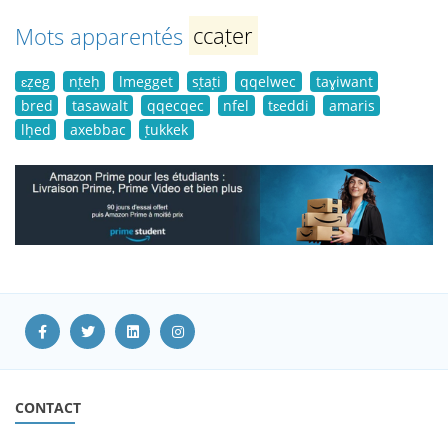
Mots apparentés
ccaṭer
ɛẓeg
nṭeḥ
lmegget
sṭaṭi
qqelwec
taɣiwant
bred
tasawalt
qqecqec
nfel
tɛeddi
amaris
lḥed
axebbac
ṭukkek
CONTACT