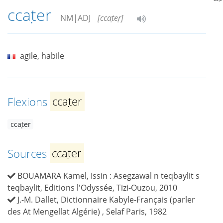
ccaṭer
NM|ADJ
[ccaṭeṛ]
agile, habile
Flexions
ccaṭer
ccaṭer
Sources
ccaṭer
BOUAMARA Kamel, Issin : Asegzawal n teqbaylit s
teqbaylit, Editions l'Odyssée, Tizi-Ouzou, 2010
J.-M. Dallet, Dictionnaire Kabyle-Français (parler
des At Mengellat Algérie) , Selaf Paris, 1982