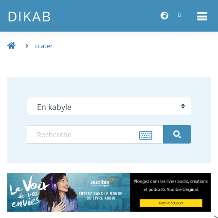
DIKAB
ccaṭer
-->