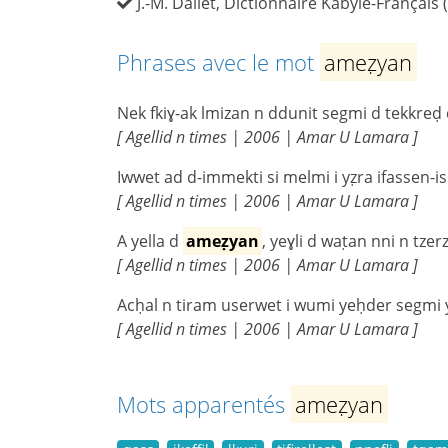
J.-M. Dallet, Dictionnaire Kabyle-Français 
Phrases avec le mot
ameẓyan
Nek fkiɣ-ak lmizan n ddunit segmi d tekkreḍ
[ Agellid n times | 2006 | Amar U Lamara ]
Iwwet ad d-immekti si melmi i yẓra ifassen-i
[ Agellid n times | 2006 | Amar U Lamara ]
A yella d
ameẓyan
, yeɣli d waṭan nni n tzer
[ Agellid n times | 2006 | Amar U Lamara ]
Acḥal n tiram userwet i wumi yeḥder segmi 
[ Agellid n times | 2006 | Amar U Lamara ]
Mots apparentés
ameẓyan