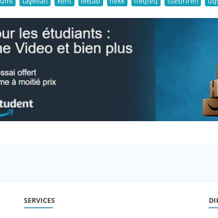
umt
taɣellalt
kent
leɛtab
nekk
ffeqfeq
ssebrireḥ
uq
SERVICES
DI