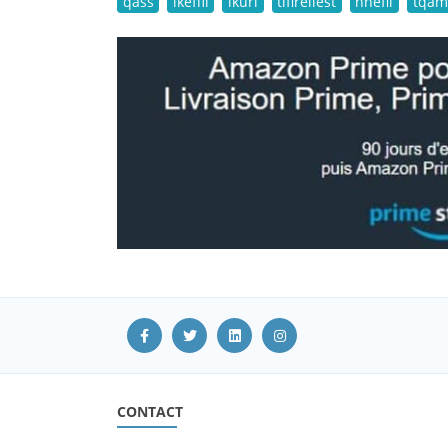
qass
ikeffil
lkuri
tifirellest
nnefli
tqam
CONTACT