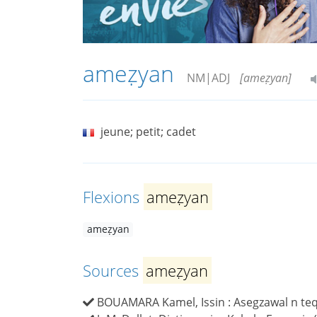
ameẓyan
NM|ADJ
[ameẓyan]
jeune; petit; cadet
Flexions
ameẓyan
ameẓyan
Sources
ameẓyan
BOUAMARA Kamel, Issin : Asegzawal n teqba