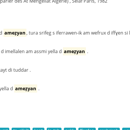
(parler des At Mengellat Algérie) , Selaf Paris, 1982
 d
ameẓyan
, tura srifeg s iferrawen-ik am wefrux d iffɣen si l
s d imellalen am assmi yella d
ameẓyan
.
zayt di tuddar .
yella d
ameẓyan
.