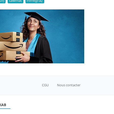
siḥ
tawmat
mmegraẓ
CGU
Nous contacter
KAB