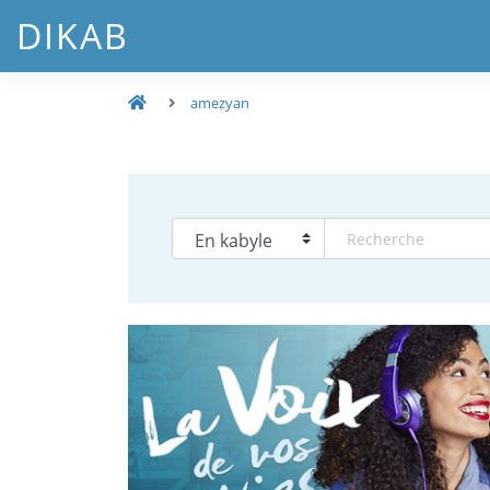
DIKAB
ameẓyan